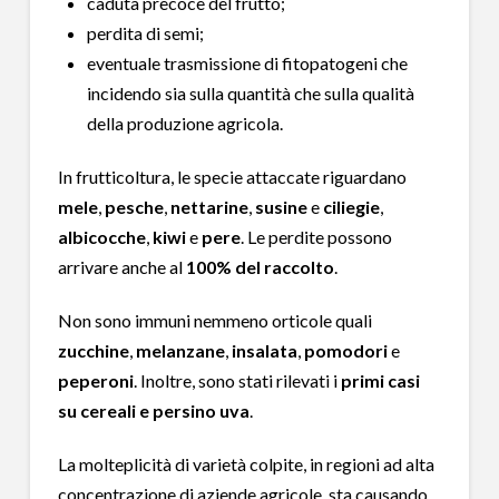
caduta precoce del frutto;
perdita di semi;
eventuale trasmissione di fitopatogeni che
incidendo sia sulla quantità che sulla qualità
della produzione agricola.
In frutticoltura, le specie attaccate riguardano
mele
,
pesche
,
nettarine
,
susine
e
ciliegie
,
albicocche
,
kiwi
e
pere
. Le perdite possono
arrivare anche al
100% del raccolto
.
Non sono immuni nemmeno orticole quali
zucchine
,
melanzane
,
insalata
,
pomodori
e
peperoni
. Inoltre, sono stati rilevati i
primi casi
su cereali e persino uva
.
La molteplicità di varietà colpite, in regioni ad alta
concentrazione di aziende agricole, sta causando